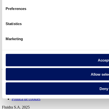
Preferences
Trobi Fluidra
Statistics
al seu país
Marketing
Visite el sitio web
Accep
Allow sele
Deny
Política de privadesa
Avís legal
Política de cookies
Fluidra S.A. 2025