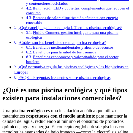
y contenedores reciclados
Iluminación LED y cubiertas: complementos que reducen el
consumo
Bombas de calor: climatización eficiente con energía
renovable
¿Qué papel juega la tecnología IoT en las piscinas ecológicas?
Fluidra Connect: gestión inteligente para una piscina
ecológica
¿Cuáles son los beneficios de una piscina ecológica?
Beneficios medioambientales y ahorro de recursos
Beneficios para la salud de los usuarios
Beneficios económicos y valor añadido para el sector
hotelero
¿Qué normativa regula las piscinas ecológicas y las biopiscinas en
Europa?
FAQS – Preguntas frecuentes sobre piscinas ecológicas
¿Qué es una piscina ecológica y qué tipos
existen para instalaciones comerciales?
Una
piscina ecológica
es una instalación acuática que utiliza
tratamientos
respetuosos con el medio ambiente
para mantener la
calidad del agua, reduciendo al mínimo el consumo de productos
químicos, agua y energía. El concepto engloba desde piscinas con
tecnologías avanzadas de bajo impacto —como la electrólisis salina