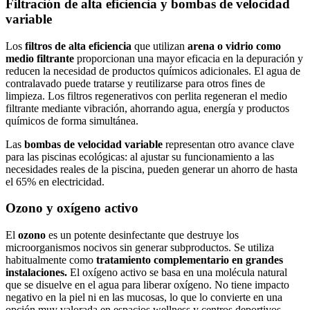
Filtración de alta eficiencia y bombas de velocidad
variable
Los
filtros de alta eficiencia
que utilizan
arena o vidrio como
medio filtrante
proporcionan una mayor eficacia en la depuración y
reducen la necesidad de productos químicos adicionales. El agua de
contralavado puede tratarse y reutilizarse para otros fines de
limpieza. Los filtros regenerativos con perlita regeneran el medio
filtrante mediante vibración, ahorrando agua, energía y productos
químicos de forma simultánea.
Las
bombas de velocidad variable
representan otro avance clave
para las piscinas ecológicas: al ajustar su funcionamiento a las
necesidades reales de la piscina, pueden generar un ahorro de hasta
el 65% en electricidad.
Ozono y oxígeno activo
El
ozono
es un potente desinfectante que destruye los
microorganismos nocivos sin generar subproductos. Se utiliza
habitualmente como
tratamiento complementario en grandes
instalaciones.
El oxígeno activo se basa en una molécula natural
que se disuelve en el agua para liberar oxígeno. No tiene impacto
negativo en la piel ni en las mucosas, lo que lo convierte en una
opción muy valorada en espacios wellness y centros deportivos.