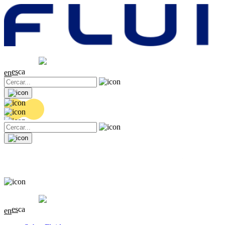
Cotització
20.36 EUR
0.04 (+0.2%)
es
ca
en
Cotització
20.36 EUR
0.04 (+0.2%)
es
ca
en