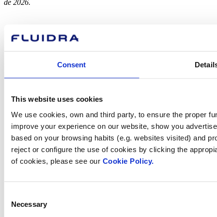
de 2026.
Sobre Fluidra
Marques
Sostenibilitat
Consent
Detail
Solucions Comercials
Treballa amb nosaltres
Inversors
Sala de premsa
This website uses cookies
We use cookies, own and third party, to ensure the proper fun
improve your experience on our website, show you advertiseme
based on your browsing habits (e.g. websites visited) and pr
Com podem
reject or configure the use of cookies by clicking the appropi
of cookies, please see our
Cookie Policy.
ajudar-te?
Consent
Necessary
Selection
Contacta amb nosaltres