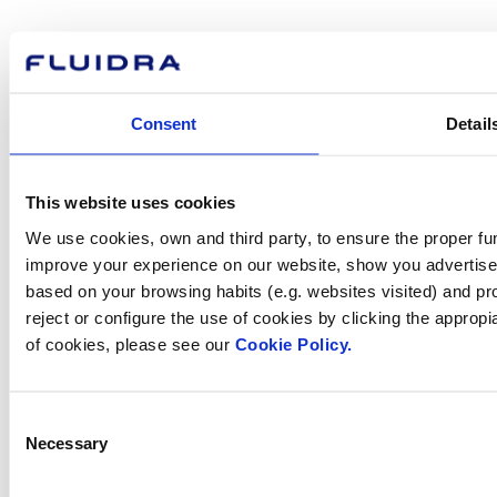
Com podem
Consent
Detail
ajudar-te?
This website uses cookies
Contacta amb nosaltres
We use cookies, own and third party, to ensure the proper fun
improve your experience on our website, show you advertiseme
based on your browsing habits (e.g. websites visited) and pr
reject or configure the use of cookies by clicking the appropi
of cookies, please see our
Cookie Policy.
Trobi Fluidra
al seu país
Consent
Necessary
Selection