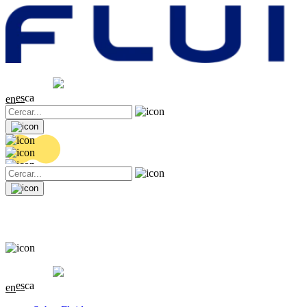
Cotització
20.36 EUR
0.1 (+0.49%)
es
ca
en
Cotització
20.36 EUR
0.1 (+0.49%)
es
ca
en