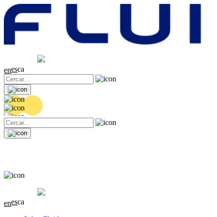
Cotització
20.36 EUR
0.04 (+0.2%)
es
ca
en
Cotització
20.36 EUR
0.04 (+0.2%)
es
ca
en