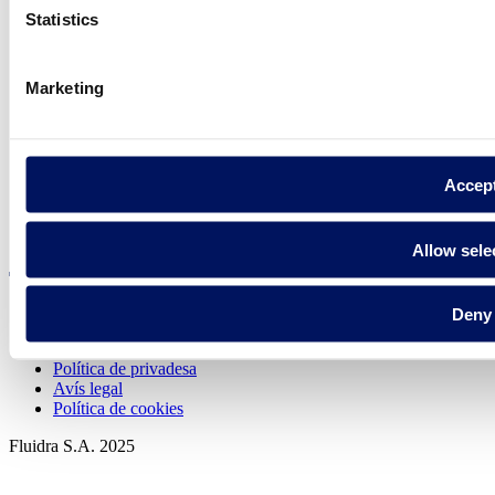
Statistics
Trobi Fluidra
Marketing
al seu país
Accep
Visite el sitio web
Allow sele
Deny
Política de privadesa
Avís legal
Política de cookies
Fluidra S.A. 2025