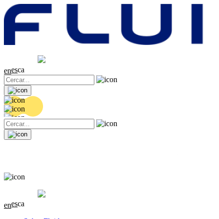
Cotització
20.32 EUR
0.06 (+0.3%)
es
ca
en
Cotització
20.32 EUR
0.06 (+0.3%)
es
ca
en