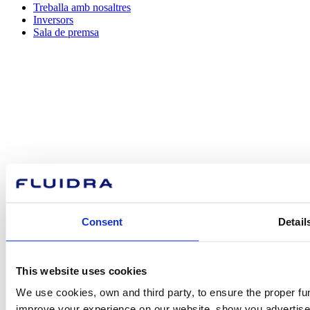
Treballa amb nosaltres
Inversors
Sala de premsa
Com podem
ajudar-te?
Contacta amb nosaltres
Consent
Detail
This website uses cookies
Trobi Fluidra
We use cookies, own and third party, to ensure the proper fun
al seu país
improve your experience on our website, show you advertiseme