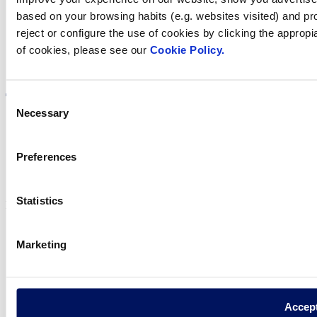
based on your browsing habits (e.g. websites visited) and pr
reject or configure the use of cookies by clicking the appropi
of cookies, please see our
Cookie Policy.
Visite el sitio web
Consent
Necessary
Selection
Política de privadesa
Preferences
Avís legal
Política de cookies
Statistics
Fluidra S.A. 2025
Marketing
Accep