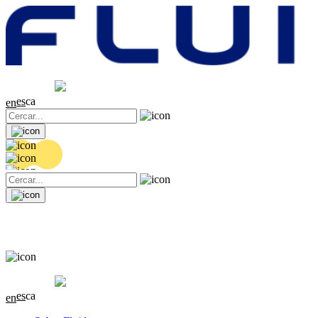
Cotització
20.32 EUR
0.06 (+0.3%)
es
ca
en
Cotització
20.32 EUR
0.06 (+0.3%)
es
ca
en