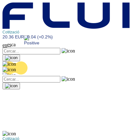
Cotització
20.36 EUR
0.04 (+0.2%)
es
ca
en
Cotització