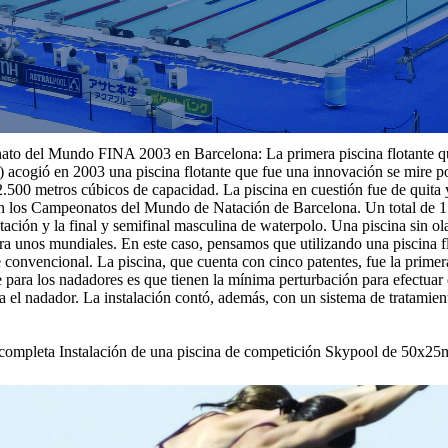
ato del Mundo FINA 2003 en Barcelona: La primera piscina flotante qu
) acogió en 2003 una piscina flotante que fue una innovación se mire po
500 metros cúbicos de capacidad. La piscina en cuestión fue de quita y
n los Campeonatos del Mundo de Natación de Barcelona. Un total de 15
tación y la final y semifinal masculina de waterpolo. Una piscina sin ol
a unos mundiales. En este caso, pensamos que utilizando una piscina fl
convencional. La piscina, que cuenta con cinco patentes, fue la primera
 para los nadadores es que tienen la mínima perturbación para efectuar 
oca el nadador. La instalación contó, además, con un sistema de tratami
a completa Instalación de una piscina de competición Skypool de 50x2