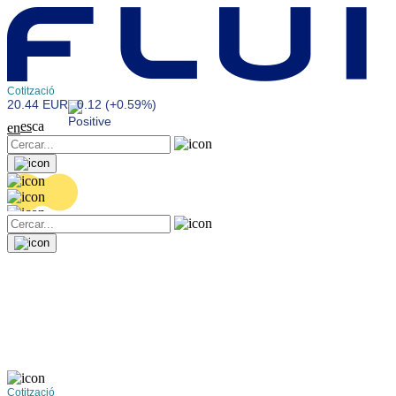
Cotització
20.44 EUR
0.12 (+0.59%)
es
ca
en
Cotització