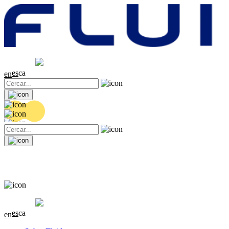
Cotització
20.2 EUR
-0.12 (-0.59%)
es
ca
en
Cotització
20.2 EUR
-0.12 (-0.59%)
es
ca
en