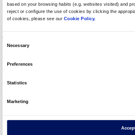
based on your browsing habits (e.g. websites visited) and pr
reject or configure the use of cookies by clicking the appropi
of cookies, please see our
Cookie Policy.
Visite el sitio web
Consent
Necessary
Selection
Política de privadesa
Preferences
Avís legal
Política de cookies
Statistics
Fluidra S.A. 2025
Marketing
Accep