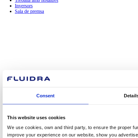
Treballa amb nosaltres
Inversors
Sala de premsa
Com podem
ajudar-te?
Contacta amb nosaltres
Consent
Detail
Trobi Fluidra
This website uses cookies
We use cookies, own and third party, to ensure the proper fun
al seu país
improve your experience on our website, show you advertiseme