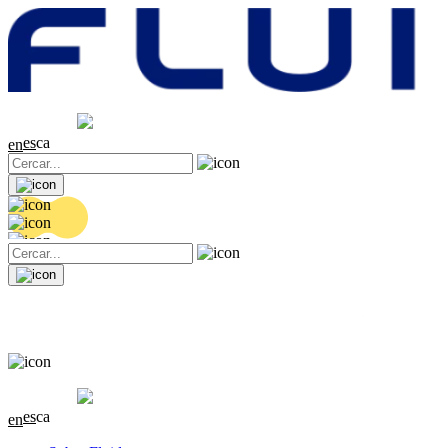
Cotització
20.36 EUR
0.04 (+0.2%)
es
ca
en
Cotització
20.36 EUR
0.04 (+0.2%)
es
ca
en