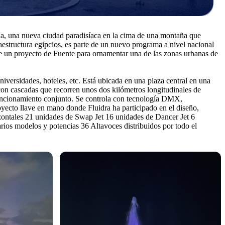
ala, una nueva ciudad paradisíaca en la cima de una montaña que
aestructura egipcios, es parte de un nuevo programa a nivel nacional
n de un proyecto de Fuente para ornamentar una de las zonas urbanas de
iversidades, hoteles, etc. Está ubicada en una plaza central en una
 con cascadas que recorren unos dos kilómetros longitudinales de
 funcionamiento conjunto. Se controla con tecnología DMX,
oyecto llave en mano donde Fluidra ha participado en el diseño,
izontales 21 unidades de Swap Jet 16 unidades de Dancer Jet 6
os modelos y potencias 36 Altavoces distribuidos por todo el