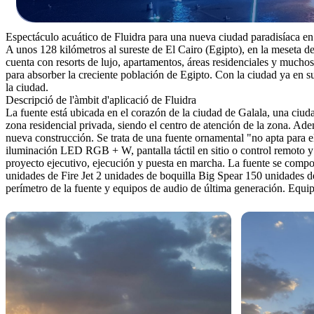
Espectáculo acuático de Fluidra para una nueva ciudad paradisíaca en
A unos 128 kilómetros al sureste de El Cairo (Egipto), en la meseta 
cuenta con resorts de lujo, apartamentos, áreas residenciales y mucho
para absorber la creciente población de Egipto. Con la ciudad ya en su
la ciudad.
Descripció de l'àmbit d'aplicació de Fluidra
La fuente está ubicada en el corazón de la ciudad de Galala, una ciuda
zona residencial privada, siendo el centro de atención de la zona. Ad
nueva construcción. Se trata de una fuente ornamental "no apta para
iluminación LED RGB + W, pantalla táctil en sitio o control remoto y 
proyecto ejecutivo, ejecución y puesta en marcha. La fuente se compo
unidades de Fire Jet 2 unidades de boquilla Big Spear 150 unidades
perímetro de la fuente y equipos de audio de última generación. Equi