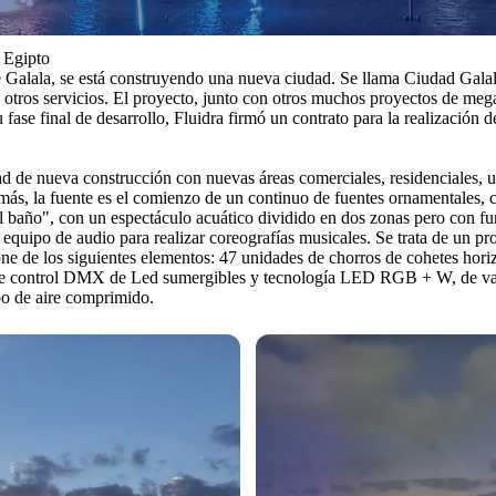
 Egipto
de Galala, se está construyendo una nueva ciudad. Se llama Ciudad Gal
s otros servicios. El proyecto, junto con otros muchos proyectos de meg
 fase final de desarrollo, Fluidra firmó un contrato para la realizació
d de nueva construcción con nuevas áreas comerciales, residenciales, un
emás, la fuente es el comienzo de un continuo de fuentes ornamentales,
 el baño", con un espectáculo acuático dividido en dos zonas pero con
equipo de audio para realizar coreografías musicales. Se trata de un pr
ne de los siguientes elementos: 47 unidades de chorros de cohetes hor
 de control DMX de Led sumergibles y tecnología LED RGB + W, de vari
po de aire comprimido.