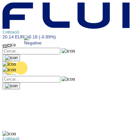
Cotització
20.14 EUR
-0.18 (-0.89%)
es
ca
en
Cotització