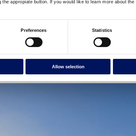
g the appropiate button. If you would like to learn more about th
Preferences
Statistics
Allow selection