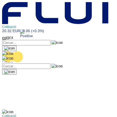
Cotització
20.32 EUR
0.06 (+0.3%)
es
ca
en
Cotització