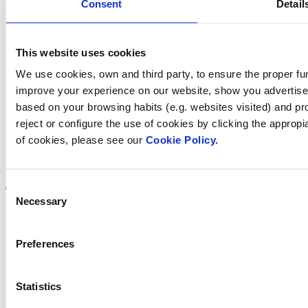
Consent
Detail
This website uses cookies
Trobi Fluidra
We use cookies, own and third party, to ensure the proper fun
al seu país
improve your experience on our website, show you advertiseme
based on your browsing habits (e.g. websites visited) and pr
reject or configure the use of cookies by clicking the appropi
of cookies, please see our
Cookie Policy.
Visite el sitio web
Consent
Necessary
Selection
Preferences
Política de privadesa
Avís legal
Política de cookies
Statistics
Fluidra S.A. 2025