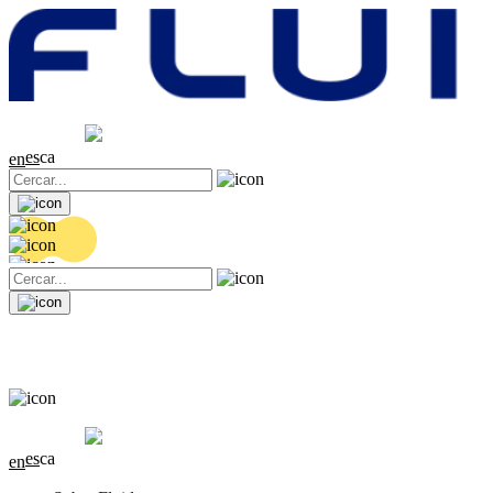
Cotització
20.32 EUR
0.06 (+0.3%)
es
ca
en
Cotització
20.32 EUR
0.06 (+0.3%)
es
ca
en