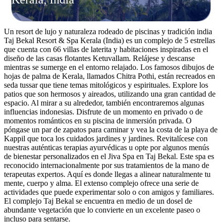
Un resort de lujo y naturaleza rodeado de piscinas y tradición india
Taj Bekal Resort & Spa Kerala (India) es un complejo de 5 estrellas
que cuenta con 66 villas de laterita y habitaciones inspiradas en el
diseño de las casas flotantes Ketuvallam. Relájese y descanse
mientras se sumerge en el entorno relajado. Los famosos dibujos de
hojas de palma de Kerala, llamados Chitra Pothi, están recreados en
seda tussar que tiene temas mitológicos y espirituales. Explore los
patios que son hermosos y aireados, utilizando una gran cantidad de
espacio. Al mirar a su alrededor, también encontraremos algunas
influencias indonesias. Disfrute de un momento en privado o de
momentos románticos en su piscina de inmersión privada. O
póngase un par de zapatos para caminar y vea la costa de la playa de
Kappil que toca los cuidados jardines y jardines. Revitalícese con
nuestras auténticas terapias ayurvédicas u opte por algunos menús
de bienestar personalizados en el Jiva Spa en Taj Bekal. Este spa es
reconocido internacionalmente por sus tratamientos de la mano de
terapeutas expertos. Aquí es donde llegas a alinear naturalmente tu
mente, cuerpo y alma. El extenso complejo ofrece una serie de
actividades que puede experimentar solo o con amigos y familiares.
El complejo Taj Bekal se encuentra en medio de un dosel de
abundante vegetación que lo convierte en un excelente paseo o
incluso para sentarse.