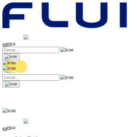
Cotització
20.36 EUR
0.04 (+0.2%)
es
ca
en
Cotització
20.36 EUR
0.04 (+0.2%)
es
ca
en