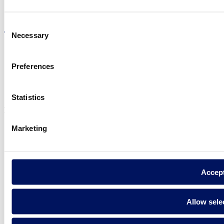
Visite el sitio web
Consent
Necessary
Selection
Preferences
Política de privadesa
Avís legal
Política de cookies
Statistics
Fluidra S.A. 2025
Marketing
Accep
Allow sele