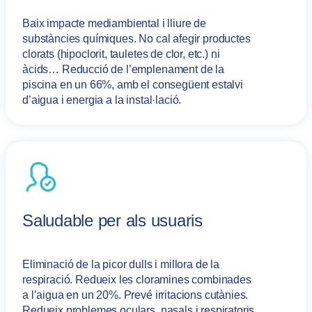
Baix impacte mediambiental i lliure de
substàncies químiques. No cal afegir productes
clorats (hipoclorit, tauletes de clor, etc.) ni
àcids… Reducció de l’emplenament de la
piscina en un 66%, amb el consegüent estalvi
d’aigua i energia a la instal·lació.
Saludable per als usuaris
Eliminació de la picor dulls i millora de la
respiració. Redueix les cloramines combinades
a l’aigua en un 20%. Prevé irritacions cutànies.
Redueix problemes oculars, nasals i respiratoris