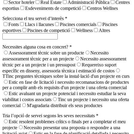
Sector hoteler
Real Estate
Administració Pública
Centres
esportius
Esdeveniments de competició
Centros Wellnes
Selecciona el teu servei d’interès *
Fonts
Llacs i llacunes
Piscines comercials
Piscines
esportives
Piscines de competició
Wellness
Altres
Necessites alguna cosa en concret? *
Assessorament tècnic sobre un producte
Necessito
assessorament tècnic per a un projecte
Necessito assessorament
tècnic per a un projecte i un pressupost
Requereixo suport
específic en disseny, assessoria tècnica i estimació de costos
TTinc preguntes tècniques sobre la instal·lació d'un projecte en curs
Estic en fase de licitació i necessito recomanacions de productes
per a complir amb els requisits d'un projecte i una oferta comercial
Estic avaluant un projecte potencial i necessito estudiar la seva
viabilitat i costos associats
Tinc un projecte i necessito una oferta
comercial
M'agradaria distribuir els seus productes
Tria l’opció de servei segons les seves necessitats *
Estic resolent problemes crítics o finals per a completar el meu
projecte
Necessito presentar una proposta o respondre a una
licitació aviat
Estic en la fase de planificació detallada i necessito