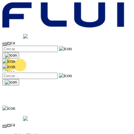
Cotització
20.28 EUR
-0.04 (-0.2%)
es
ca
en
Cotització
20.28 EUR
-0.04 (-0.2%)
es
ca
en