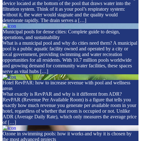
device located at the bottom of the pool that draws water into the
filtration system. Think of it as your pool’s respiratory system:
without it, the water would stagnate and the quality would
deteriorate rapidly. The drain serves a […]
Municipal pools for dense cities: Complete guide to design,
operations, and sustainability
What is a municipal pool and why do cities need them? A municipal
pool is a public aquatic facility owned and operated by a city or
local government, providing swimming and water recreation
opportunities for all residents. With 10.7 million pools worldwide
and growing demand for community water facilities, these spaces
serve as vital hubs […]
Hotel RevPAR: how to increase revenue with pool and wellness
areas
What exactly is RevPAR and why is it different from ADR?
RevPAR (Revenue Per Available Room) is a figure that tells you
exactly how much revenue you generate per available room in your
hotel, regardless of whether that room is occupied or not. Unlike
ADR (Average Daily Rate), which only measures the average price
of […]
Ozone in swimming pools: how it works and why it is chosen by
the most advanced projects