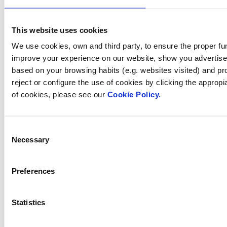
Treballa amb nosaltres
Inversors
Sala de premsa
This website uses cookies
We use cookies, own and third party, to ensure the proper fun
improve your experience on our website, show you advertiseme
based on your browsing habits (e.g. websites visited) and pr
Com podem
reject or configure the use of cookies by clicking the appropi
of cookies, please see our
Cookie Policy.
ajudar-te?
Consent
Necessary
Selection
Contacta amb nosaltres
Preferences
Trobi Fluidra
Statistics
al seu país