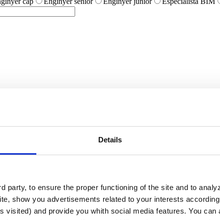
ginyer cap
Enginyer sènior
Enginyer júnior
Especialista BIM
sportius
Esdeveniments de competició
Centros Wellnes
Details
es
Piscines de competició
Wellness
Altres
 tècnic per a un projecte
Necessito assessorament tècnic per a un pr
 party, to ensure the proper functioning of the site and to anal
bre la instal·lació d'un projecte en curs
Estic en fase de licitació i
ial i necessito estudiar la seva viabilitat i costos associats
Tinc un pr
te, show you advertisements related to your interests according 
s visited) and provide you whith social media features. You can a