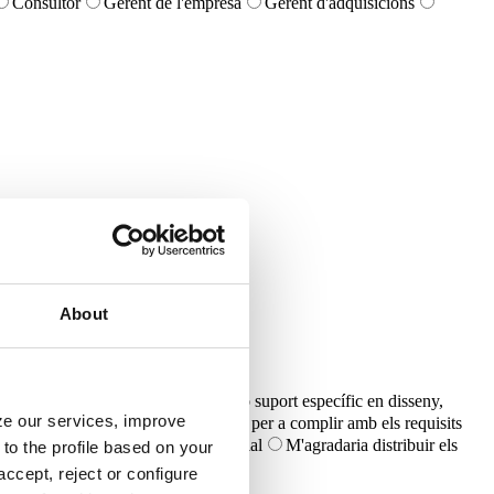
Consultor
Gerent de l'empresa
Gerent d'adquisicions
About
ojecte i un pressupost
Requereixo suport específic en disseny,
yze our services, improve
 necessito recomanacions de productes per a complir amb els requisits
ojecte i necessito una oferta comercial
M'agradaria distribuir els
to the profile based on your
ccept, reject or configure