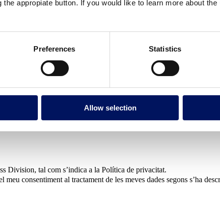
g the appropiate button. If you would like to learn more about th
jecte
Necessito presentar una proposta o respondre a una licitació avi
 d'opcions per al meu projecte
Estic recopilant informació per a un proj
Preferences
Statistics
Allow selection
Division, tal com s’indica a la Política de privacitat.
o el meu consentiment al tractament de les meves dades segons s’ha descr