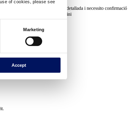
e use of cookies, please see
at
Estic en la fase de planificació detallada i necessito confirmació
ecte futur o una decisió a llarg termini
Marketing
Accept
it.