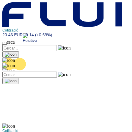
Cotització
20.46 EUR
0.14 (+0.69%)
es
ca
en
Cotització