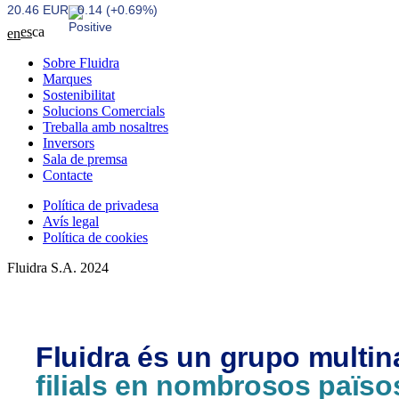
20.46 EUR
0.14 (+0.69%)
es
ca
en
Sobre Fluidra
Marques
Sostenibilitat
Solucions Comercials
Treballa amb nosaltres
Inversors
Sala de premsa
Contacte
Política de privadesa
Avís legal
Política de cookies
Fluidra S.A. 2024
Fluidra és un grupo multi
filials en nombrosos païso