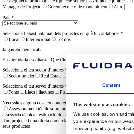
Arquitecte principal
Arquitecte sènior
Arquitecte junior
En
Manager de Projecte
Gerent tècnic o de manteniment
Altre
País *
Selecciona l’abast habitual dels projectes en què hi col·labores *
Local
Internacional
Tot dos
Ja gairebé hem acabat
Ens agradaria escoltar-te. Què t’interessa i què necessites?
Selecciona el teu sector d’interès *
Sector hoteler
Real Estate
Administració Pública
Centres e
Consent
Selecciona el teu servei d’interès *
Fonts
Llacs i llacunes
Piscines comercials
Piscines esportiv
Necessites alguna cosa en concret? *
This website uses cookies
Assessorament tècnic sobre un producte
Necessito assessorament
We use cookies, own and third
assessoria tècnica i estimació de costos
TTinc preguntes tècniques so
d'un projecte i una oferta comercial
Estic avaluant un projecte potenc
your experience on our websi
seus productes
browsing habits (e.g. website