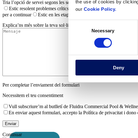
the use of cookies by clickin
Tria l’opció de servei segons les seves necessitats *
Estic resolent problemes crítics o finals per a completar el meu pro
our
Cookie Policy.
per a continuar
Estic en les etapes inicials d'avaluació i exploració
Consent
Explica’ns més sobre la teva sol·licitud *
Necessary
Selection
Deny
Per completar l’enviament del formulari
Necessitem el teu consentiment
Vull subscriure’m al butlletí de Fluidra Commercial Pool & Wellness 
En enviar aquest formulari, accepto la Política de privacitat i don
Continuar