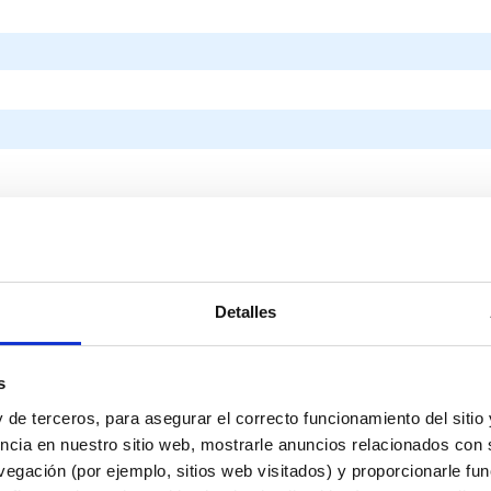
icación especializada?
ue acuático?
Detalles
arque acuático?
? ⚠️ El elemento que más se suele pasar por alto
s
 de terceros, para asegurar el correcto funcionamiento del sitio
arques acuáticos?
ncia en nuestro sitio web, mostrarle anuncios relacionados con s
entabilidad a largo plazo?
egación (por ejemplo, sitios web visitados) y proporcionarle fu
ático?