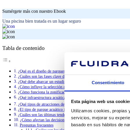
Sumérgete más con nuestro Ebook
Una piscina bien tratada es un lugar seguro
Tabla de contenido
¿Qué es el diseño de parques acuáticos y por qué requiere una planif
¿Cuáles son las fases clave del diseño de un parque acuático?
¿Qué debe abarcar un estudio de viabilidad antes de diseñar un parq
Consentimiento
¿Cómo influye la selección del emplazamiento en el plan maestro?
¿Cómo funciona la zonificación de atracciones en el diseño de un p
¿Qué infraestructura acuática debe planificarse en la fase de diseño
Esta página web usa cookie
¿Qué tipos de atracciones definen un parque acuático?
¿El tipo de parque acuático influye en su diseño?
Utilizamos cookies, propias y
¿Cuáles son las últimas tendencias que dan forma al diseño de los p
servicios, mejorar su experie
¿Cómo afectan las decisiones de diseño en un parque acuático a la r
basado en sus hábitos de nav
Preguntas frecuentes
¿Cuáles son los elementos clave del diseño de un parque acu