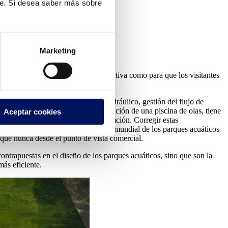
te. Si desea saber más sobre
Marketing
ada?
, rentable y lo suficientemente atractiva como para que los visitantes
: ingeniería estructural, diseño hidráulico, gestión del flujo de
ada en un área, por ejemplo, la ubicación de una piscina de olas, tiene
Aceptar cookies
ubicación de los servicios de restauración. Corregir estas
guración. Según
la IAAPA
, el sector mundial de los parques acuáticos
 que nunca desde el punto de vista comercial.
ontrapuestas en el diseño de los parques acuáticos, sino que son la
ás eficiente.