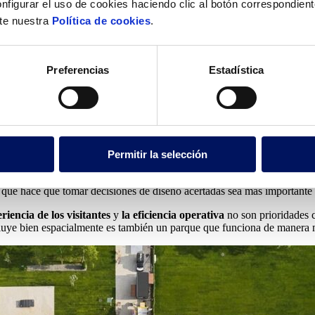
nfigurar el uso de cookies haciendo clic al botón correspondien
lte nuestra
Política de cookies
.
bierto y uno al aire libre?
?
Preferencias
Estadística
or qué requiere una planificación especializ
ción, ingeniería y tematización de una atracción acuática que sea segura
ciona en la intersección de varias disciplinas complejas simultáneamente
ento del agua, tematización y arquitectura paisajística. Una decisión tom
Permitir la selección
e la carga de bañistas, el dimensionamiento de la filtración e incluso la 
o que hacerlo durante la construcción o, peor aún, después de la inau
o que hace que tomar decisiones de diseño acertadas sea más importante
eriencia de los visitantes
y
la eficiencia operativa
no son prioridades c
luye bien espacialmente es también un parque que funciona de manera m