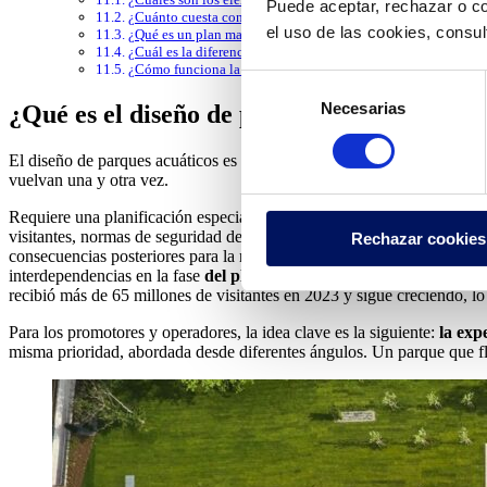
Puede aceptar, rechazar o co
¿Cuánto cuesta construir un parque acuático?
el uso de las cookies, consu
¿Qué es un plan maestro para un parque acuático?
¿Cuál es la diferencia entre el diseño de un parque acuático cu
¿Cómo funciona la filtración del agua en un parque acuático
Selección
Necesarias
de
¿Qué es el diseño de parques acuáticos y p
consentimiento
El diseño de parques acuáticos es el proceso especializado de planifica
vuelvan una y otra vez.
Requiere una planificación especializada porque un parque acuático fun
visitantes, normas de seguridad de las atracciones, ciencia del tratami
Rechazar cookies
consecuencias posteriores para la recirculación hidráulica, la gestión d
interdependencias en la fase
del plan maestro
es mucho menos costos
recibió más de 65 millones de visitantes en 2023 y sigue creciendo, l
Para los promotores y operadores, la idea clave es la siguiente:
la exp
misma prioridad, abordada desde diferentes ángulos. Un parque que f