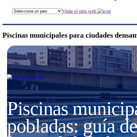
Visite el sitio web
Piscinas municipales para ciudades densam
Volver atrás
Piscinas municip
pobladas: guía de