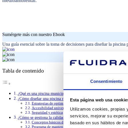
medioambiental.
Sumérgete más con nuestro Ebook
Una guía esencial sobre la toma de decisiones para diseñar la piscina 
Tabla de contenido
Consentimiento
¿Qué es una piscina municipal y por qué las necesitan las ciudades?
¿Cómo diseñar una piscina municipal para entornos urbanos densos?
Esta página web usa cookie
Estrategias de optimización del espacio
Accesibilidad universal y diseño inclusivo
Utilizamos cookies, propias y
Seguridad y estética
servicios, mejorar su experie
¿Cómo se gestiona la calidad del agua y el mantenimiento en una pi
Conceptos básicos de la química del agua
basado en sus hábitos de nav
Programa de mantenimiento