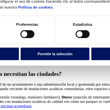
nfigurar el uso de cookies haciendo clic al botón correspondien
lte nuestra
Política de cookies
.
orar la eficiencia?
 piscinas municipales?
Preferencias
Estadística
municipales?
los miembros de la comunidad?
Permitir la selección
po de renovación del agua?
e una piscina municipal?
s necesitan las ciudades?
 de un ayuntamiento o una administración local y gestionada por estos,
da creciente de instalaciones acuáticas comunitarias, estos espacios si
versión veraniega, reuniones familiares),
fitness
(natación de entrenami
ades con instalaciones acuáticas de calidad ven cómo sus parques se vuel
e piscinas acogedoras
.