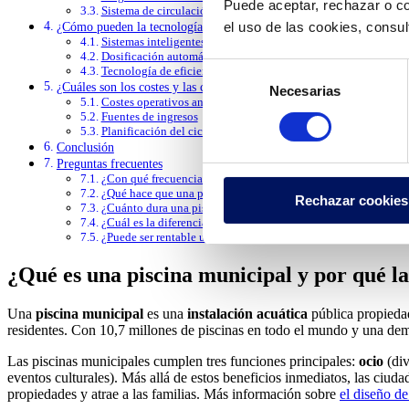
Puede aceptar, rechazar o co
Sistema de circulación de agua
el uso de las cookies, consu
¿Cómo pueden la tecnología y la automatización reducir costes y mej
Sistemas inteligentes de monitorización del agua
Dosificación automática de productos químicos
Selección
Tecnología de eficiencia energética
¿Cuáles son los costes y las consideraciones presupuestarias para las
Necesarias
de
Costes operativos anuales
consentimiento
Fuentes de ingresos
Planificación del ciclo de vida
Conclusión
Preguntas frecuentes
¿Con qué frecuencia se debe analizar el agua de las piscinas 
¿Qué hace que una piscina sea segura y accesible para todos 
Rechazar cookies
¿Cuánto dura una piscina municipal?
¿Cuál es la diferencia entre la tasa de recirculación y el tiem
¿Puede ser rentable una piscina municipal?¿Puede ser rentabl
¿Qué es una piscina municipal y por qué la
Una
piscina municipal
es una
instalación acuática
pública propiedad
residentes. Con 10,7 millones de piscinas en todo el mundo y una deman
Las piscinas municipales cumplen tres funciones principales:
ocio
(di
eventos culturales). Más allá de estos beneficios inmediatos, las ciud
propiedades y atrae a las familias. Más información sobre
el diseño d