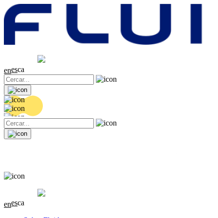
Cotització
20.36 EUR
0.04 (+0.2%)
es
ca
en
Cotització
20.36 EUR
0.04 (+0.2%)
es
ca
en