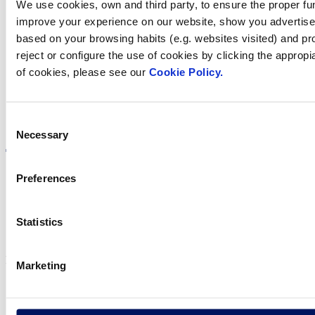
We use cookies, own and third party, to ensure the proper fun
Trobi Fluidra
improve your experience on our website, show you advertiseme
based on your browsing habits (e.g. websites visited) and pr
al seu país
reject or configure the use of cookies by clicking the appropi
of cookies, please see our
Cookie Policy.
Visite el sitio web
Consent
Necessary
Selection
Preferences
Política de privadesa
Statistics
Avís legal
Política de cookies
Fluidra S.A. 2025
Marketing