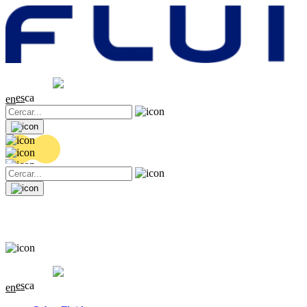
Cotització
20.36 EUR
0.04 (+0.2%)
es
ca
en
Cotització
20.36 EUR
0.04 (+0.2%)
es
ca
en