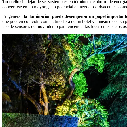
Todo ello sin dejar de ser sostenibles en términos de ahorro de energía
convertirse en un mayor gasto potencial en negocios adyacentes, como
En general,
la iluminación puede desempeñar un papel importante 
que pueden coincidir con la atmósfera de un hotel y alinearse con su p
uso de sensores de movimiento para encender las luces en espacios osc