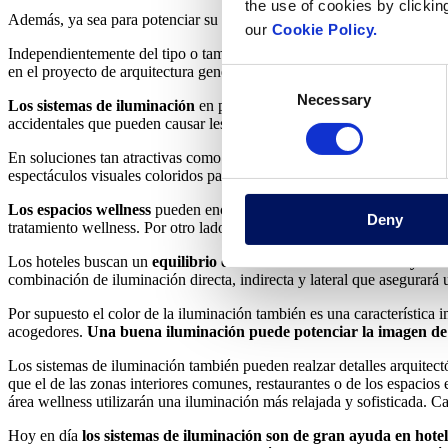
the use of cookies by clickin
Además, ya sea para potenciar su atractivo o con fines funcionales, s
our
Cookie Policy.
Independientemente del tipo o tamaño del hotel o resort,
la iluminaci
en el proyecto de arquitectura general del hotel.
Consent
Necessary
Selection
Los sistemas
de iluminación
en piscinas y fuentes son un elemento c
accidentales que pueden causar lesiones.
En soluciones tan atractivas como las
fuentes secas o los espectáculo
espectáculos visuales coloridos para reforzar la imagen de marca del ho
Los espacios wellness
pueden encontrar en la iluminación un poderoso
Deny
tratamiento wellness. Por otro lado, el color de la iluminación, la lla
Los hoteles buscan un
equilibrio entre la iluminación técnica y la 
combinación de iluminación directa, indirecta y lateral que asegurar
Por supuesto el color de la iluminación también es una característica 
acogedores.
Una buena iluminación puede potenciar la imagen de
Los sistemas de iluminación también pueden realzar detalles arquitectón
que el de las zonas interiores comunes, restaurantes o de los espacios
área wellness utilizarán una iluminación más relajada y sofisticada. Ca
Hoy en día
los sistemas de iluminación son de gran ayuda en hote