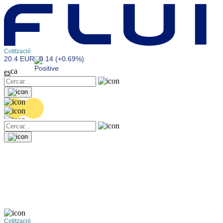
Cotització
20.4 EUR
0.14 (+0.69%)
ca
es
Cotització