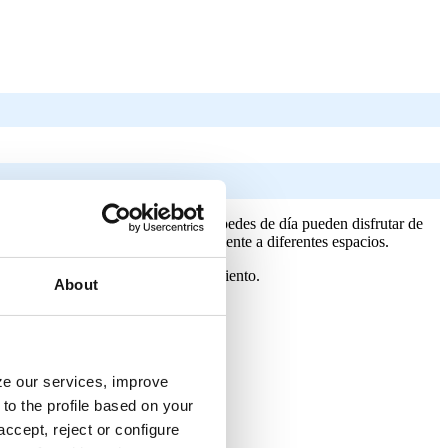
idades comerciales (ya que los huéspedes de día pueden disfrutar de
on versátiles y se adaptan perfectamente a diferentes espacios.
to y reducir los costes de funcionamiento.
About
yze our services, improve
to the profile based on your
ccept, reject or configure