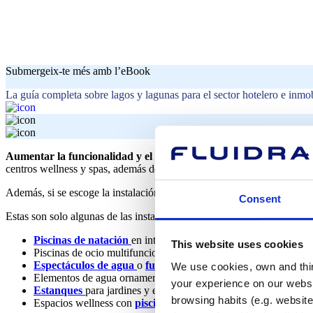
Submergeix-te més amb l’eBook
La guía completa sobre lagos y lagunas para el sector hotelero e inmob
Aumentar la funcionalidad y el atractivo de los hoteles
con elemen
centros wellness y spas, además de los huéspedes que pernoctan) hasta 
Además, si se escoge la instalación acuática correcta y se incorporan 
Consent
Estas son solo algunas de las instalaciones que podrías instalar en tu h
Piscinas de natación
en interiores para actividades deportivas;
This website uses cookies
Piscinas de ocio multifuncionales al aire libre para toda la famili
Espectáculos de agua
o
fuentes secas
a la entrada del hotel;
We use cookies, own and third
Elementos de agua ornamentales, como
cascadas
, cortinas de 
your experience on our websi
Estanques
para jardines y espacios verdes;
browsing habits (e.g. website
Espacios wellness con
piscinas
vitality
,
saunas
,
duchas emocio