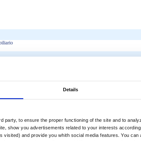
iliario
tos acuáticos es una iniciativa muy eficaz. Desde aumentar las oportun
crear una imagen más icónica para el hotel, las instalaciones de agua s
los accesorios adecuados, se pueden facilitar las labores de mantenimien
Details
otel:
a;
 party, to ensure the proper functioning of the site and to anal
agua o espejos de agua en espacios interiores;
te, show you advertisements related to your interests according 
s visited) and provide you whith social media features. You can a
nales/sensoriales
, etc.