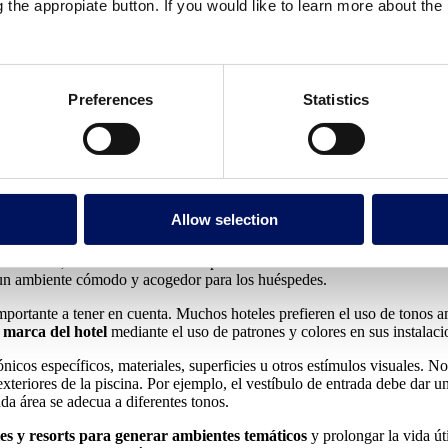
g the appropiate button. If you would like to learn more about th
i añadimos diferentes opciones de iluminación potenciaremos aún más el
ón es clave para definir su estilo, ambiente y calidez, tanto en inte
Preferences
Statistics
entral para garantizar un
ambiente atractivo
y la
seguridad
de estas i
s acuáticos
, la iluminación correcta puede convertirlas en un punto de
tel y convertir las fuentes en experiencias únicas para el público.
 aliado. Pueden utilizar una gama cromática, crear una atmósfera relaj
Allow selection
mada
cromoterapia
, también tiene un efecto potencial en los tratamientos
decorativa
, donde esta última complementa el estilo decorativo del edif
á un ambiente cómodo y acogedor para los huéspedes.
importante a tener en cuenta. Muchos hoteles prefieren el uso de tonos a
 marca del hotel
mediante el uso de patrones y colores en sus instalaci
icos específicos, materiales, superficies u otros estímulos visuales. No
 exteriores de la piscina. Por ejemplo, el vestíbulo de entrada debe dar
da área se adecua a diferentes tonos.
les y resorts para generar ambientes temáticos
y prolongar la vida út