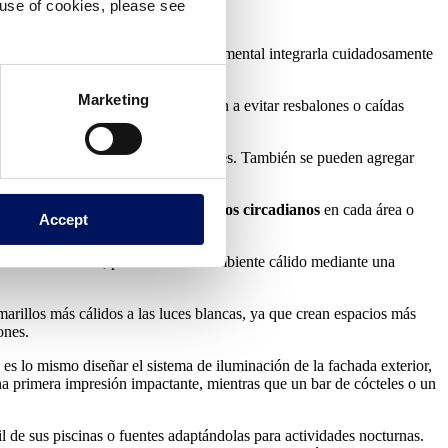
e use of cookies, please see
 impacto en los usuarios.
riores como en exteriores
y es fundamental integrarla cuidadosamente
Marketing
nstalaciones acuáticas, ya que ayudan a evitar resbalones o caídas
 atracción nocturna para los huéspedes. También se pueden agregar
ante e incluso alinearse con
los ritmos circadianos
en cada área o
Accept
 de los usuarios.
icio. En interiores, puede crear un ambiente cálido mediante una
marillos más cálidos a las luces blancas, ya que crean espacios más
ones.
 es lo mismo diseñar el sistema de iluminación de la fachada exterior,
 una primera impresión impactante, mientras que un bar de cócteles o un
il de sus piscinas o fuentes adaptándolas para actividades nocturnas.