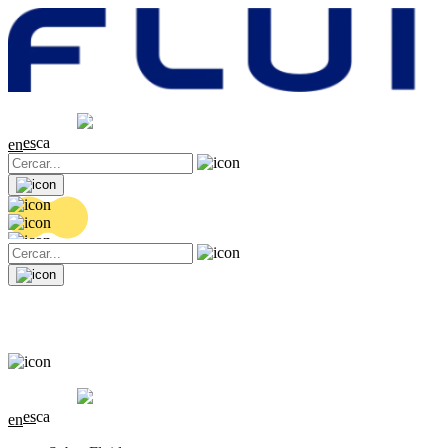
Cotització
20.36 EUR
0.04 (+0.2%)
es
ca
en
Cotització
20.36 EUR
0.04 (+0.2%)
es
ca
en