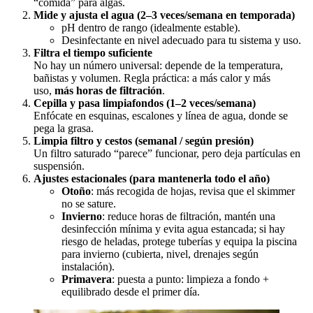
“comida” para algas.
Mide y ajusta el agua (2–3 veces/semana en temporada)
pH dentro de rango (idealmente estable).
Desinfectante en nivel adecuado para tu sistema y uso.
Filtra el tiempo suficiente
No hay un número universal: depende de la temperatura,
bañistas y volumen. Regla práctica: a más calor y más
uso,
más horas de filtración
.
Cepilla y pasa limpiafondos (1–2 veces/semana)
Enfócate en esquinas, escalones y línea de agua, donde se
pega la grasa.
Limpia filtro y cestos (semanal / según presión)
Un filtro saturado “parece” funcionar, pero deja partículas en
suspensión.
Ajustes estacionales (para mantenerla todo el año)
Otoño
: más recogida de hojas, revisa que el skimmer
no se sature.
Invierno
: reduce horas de filtración, mantén una
desinfección mínima y evita agua estancada; si hay
riesgo de heladas, protege tuberías y equipa la piscina
para invierno (cubierta, nivel, drenajes según
instalación).
Primavera
: puesta a punto: limpieza a fondo +
equilibrado desde el primer día.