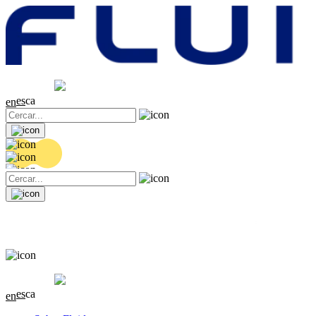
Cotització
20.36 EUR
0.04 (+0.2%)
es
ca
en
Cotització
20.36 EUR
0.04 (+0.2%)
es
ca
en