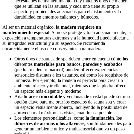
necesidades de mantenimiento. Hay muchos tipos de madera
que se utilizan en las saunas, y cada uno tiene su propio
aspecto y propiedades adecuadas para el aislamiento y la
durabilidad en entornos calientes y húmedos.
Al ser un material orgánico,
la madera requiere un
mantenimiento especial
. Si no se protege y trata adecuadamente, la
exposición a temperaturas extremas y a la humedad puede afectar a
su integridad estructural y a su aspecto. Se recomienda
encarecidamente el uso de conservantes para madera.
Otros tipos de saunas de spa deben tener en cuenta cómo
los
diferentes
materiales para bancos, paredes y acabados
(piedra, madera o mármol) pueden ofrecer experiencias
sensoriales distintas a los usuarios, así como los requisitos de
limpieza. Por ejemplo, la madera es perfecta para crear un
ambiente rústico y tradicional, mientras que la piedra ofrece
un aspecto más elegante y moderno.
Añadir
acero inoxidable y
ventanas
de cristal
puede ser una
opción clave para mejorar los espacios de sauna spa y crear
un espacio visualmente abierto, incluyendo la posibilidad de
aprovechar al máximo las vistas, cuando sea posible.
Los elementos personalizables, como
la iluminación, los
difusores de aromas o los altavoces,
son fundamentales para
generar un ambiente único y multisensorial que va un paso