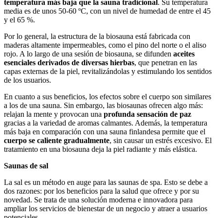
temperatura más baja que la sauna tradicional
. Su temperatura
media es de unos 50-60 ºC, con un nivel de humedad de entre el 45
y el 65 %.
Por lo general, la estructura de la biosauna está fabricada con
maderas altamente impermeables, como el pino del norte o el aliso
rojo. A lo largo de una sesión de biosauna, se difunden
aceites
esenciales derivados de diversas hierbas
, que penetran en las
capas externas de la piel, revitalizándolas y estimulando los sentidos
de los usuarios.
En cuanto a sus beneficios, los efectos sobre el cuerpo son similares
a los de una sauna. Sin embargo, las biosaunas ofrecen algo más:
relajan la mente y provocan una
profunda sensación de paz
gracias a la variedad de aromas calmantes. Además, la temperatura
más baja en comparación con una sauna finlandesa permite que el
cuerpo se caliente gradualmente
, sin causar un estrés excesivo. El
tratamiento en una biosauna deja la piel radiante y más elástica.
Saunas de sal
La sal es un método en auge para las saunas de spa. Esto se debe a
dos razones: por los beneficios para la salud que ofrece y por su
novedad. Se trata de una solución moderna e innovadora para
ampliar los servicios de bienestar de un negocio y atraer a usuarios
potenciales.