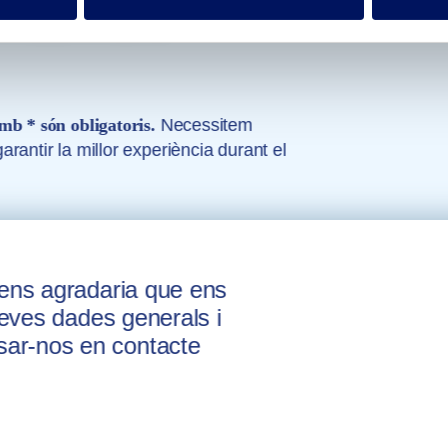
s experts
rios lugares únicos para registrarse, que no debe perderse. Después de a
n la playa o en la piscina.
mb * són obligatoris.
Necessitem
rantir la millor experiència durant el
 ens agradaria que ens
 teves dades generals i
ar-nos en contacte
-te?