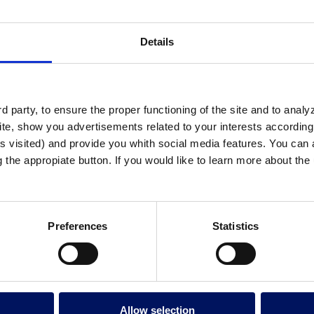
Details
 party, to ensure the proper functioning of the site and to anal
te, show you advertisements related to your interests according 
s visited) and provide you whith social media features. You can a
g the appropiate button. If you would like to learn more about th
El nostre equip està e
a pregunta?
Preferences
Statistics
prestació de serveis 
per al desenvolupame
formulari i
aquàtics en diferents
contacte amb un
 arquitectura de Indochina. No solo es un emblemático resort, este dest
Allow selection
s. Además de la naturaleza serena, Vinpearl Resort Nha Trang también e