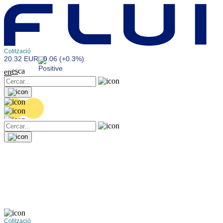
Cotització
20.32 EUR
0.06 (+0.3%)
es
ca
en
Cotització