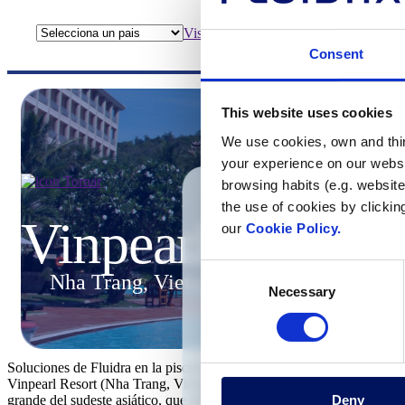
Visite el sitio web
Consent
This website uses cookies
We use cookies, own and third
your experience on our websi
Tornar
browsing habits (e.g. website
the use of cookies by clickin
Vinpearl
our
Cookie Policy.
Consent
Nha Trang, Vietnam
Tens algun
Necessary
Selection
Emplena el 
posa’t en 
Soluciones de Fluidra en la piscina más grande del sudeste asiático
Vinpearl Resort (Nha Trang, Vietnam) encarna la belleza oriental y la
Deny
grande del sudeste asiático, que abarca más de 5.000 metros cuadrado