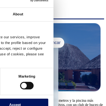
About
yze our services, improve
Tancar
to the profile based on your
ccept, reject or configure
e use of cookies, please see
specialitzat en la
Marketing
d'assessorament i suport
nt de projectes
 sectors.
ino cuenta con una extensa costa de 100 metros y la piscina más
Accept
s una opción ideal para los jóvenes activos, con un club de buceo de