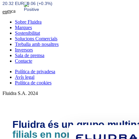
20.32 EUR
0.06 (+0.3%)
es
ca
en
Sobre Fluidra
Marques
Sostenibilitat
Solucions Comercials
Treballa amb nosaltres
Inversors
Sala de premsa
Contacte
Política de privadesa
Avís legal
Política de cookies
Fluidra S.A. 2024
Fluidra és un grupo multi
filials en nombrosos païso