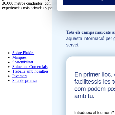
dels nostre
36,000 metros cuadrados, con miles de coloridas especies de coral y va
experiencias más privadas y personalizadas, como una cena romántica e
Tots els camps marcats a
aquesta informació per ga
servei.
Sobre Fluidra
Marques
Sostenibilitat
Solucions Comercials
Treballa amb nosaltres
En primer lloc,
Inversors
facilitessis les
Sala de premsa
com podem pos
amb tu.
Com podem ajudar
Introdueix el teu nom *