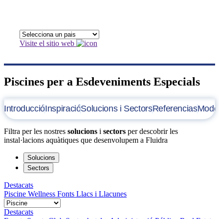
Visite el sitio web
Piscines per a Esdeveniments Especials
Introducció
Inspiració
Solucions i Sectors
Referencias
Model
Filtra per les nostres
solucions
i
sectors
per descobrir les
instal·lacions aquàtiques que desenvolupem a Fluidra
Solucions
Sectors
Destacats
Piscine
Wellness
Fonts
Llacs i Llacunes
Destacats