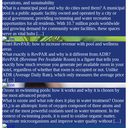
operations, and sustainability
What is a municipal pool and why do cities need them? A municipal
pool is a public aquatic facility owned and operated by a city or
local government, providing swimming and water recreation
opportunities for all residents. With 10.7 million pools worldwide
and growing demand for community water facilities, these spaces
serve as vital hubs […]
Hotel RevPAR: how to increase revenue with pool and wellness
areas
What exactly is RevPAR and why is it different from ADR?
RevPAR (Revenue Per Available Room) is a figure that tells you
exactly how much revenue you generate per available room in your
hotel, regardless of whether that room is occupied or not. Unlike
ADR (Average Daily Rate), which only measures the average price
of […]
Ozone in swimming pools: how it works and why it is chosen by
the most advanced projects
What is ozone and what role does it play in water treatment? Ozone
(O₃) is an allotropic form of oxygen composed of three atoms and
one of the most powerful oxidants used in water treatment. In the
context of swimming pools, it is used to oxidise organic matter,
inactivate microorganisms and improve water quality without […]