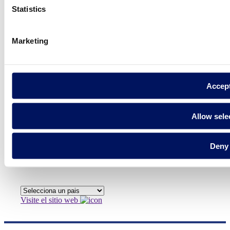
Com podem
Statistics
ajudar-te?
Marketing
Contacta amb nosaltres
Accep
Allow sele
Trobi Fluidra
al seu país
Deny
Visite el sitio web