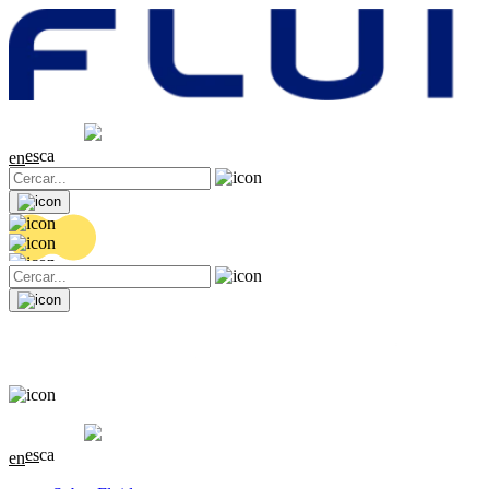
Cotització
20.36 EUR
0.04 (+0.2%)
es
ca
en
Cotització
20.36 EUR
0.04 (+0.2%)
es
ca
en