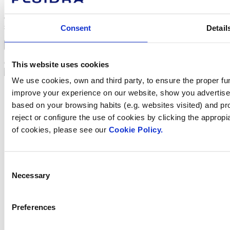
En enviar aquest formulari, accepto la Política de privacitat i
dono el meu consentiment al tractament de les meves dades segons
s’ha descrit.
Consent
Detail
Continuar
This website uses cookies
We use cookies, own and third party, to ensure the proper fun
improve your experience on our website, show you advertiseme
based on your browsing habits (e.g. websites visited) and pr
reject or configure the use of cookies by clicking the appropi
Sobre Fluidra
of cookies, please see our
Cookie Policy.
Marques
Sostenibilitat
Solucions Comercials
Treballa amb nosaltres
Consent
Inversors
Necessary
Selection
Sala de premsa
Preferences