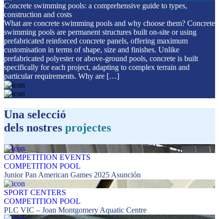
Concrete swimming pools: a comprehensive guide to types,
construction and costs
What are concrete swimming pools and why choose them? Concrete
swimming pools are permanent structures built on-site or using
prefabricated reinforced concrete panels, offering maximum
customisation in terms of shape, size and finishes. Unlike
prefabricated polyester or above-ground pools, concrete is built
specifically for each project, adapting to complex terrain and
particular requirements. Why are […]
Una selecció
dels nostres
projectes
COMPETITION EVENTS
COMPETITION POOL
Junior Pan American Games 2025 Asunción
SPORT CENTERS
COMPETITION POOL
PLC VIC – Joan Montgomery Aquatic Centre