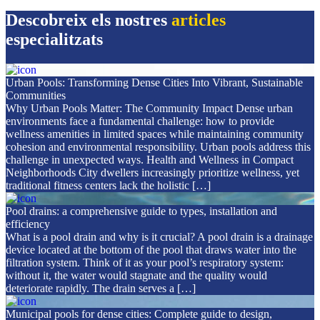
Descobreix els nostres
articles
especialitzats
Urban Pools: Transforming Dense Cities Into Vibrant, Sustainable
Communities
Why Urban Pools Matter: The Community Impact Dense urban
environments face a fundamental challenge: how to provide
wellness amenities in limited spaces while maintaining community
cohesion and environmental responsibility. Urban pools address this
challenge in unexpected ways. Health and Wellness in Compact
Neighborhoods City dwellers increasingly prioritize wellness, yet
traditional fitness centers lack the holistic […]
Pool drains: a comprehensive guide to types, installation and
efficiency
What is a pool drain and why is it crucial? A pool drain is a drainage
device located at the bottom of the pool that draws water into the
filtration system. Think of it as your pool’s respiratory system:
without it, the water would stagnate and the quality would
deteriorate rapidly. The drain serves a […]
Municipal pools for dense cities: Complete guide to design,