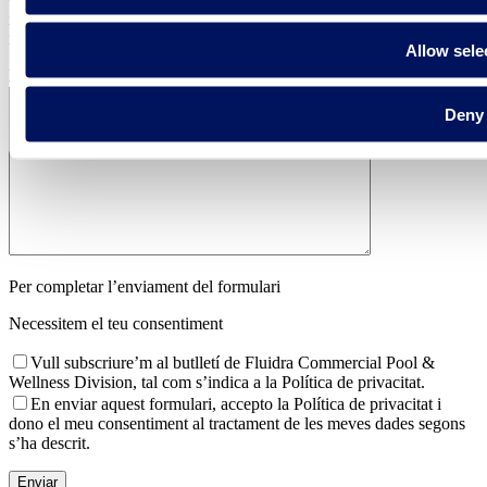
i exploració d'opcions per al meu projecte
Estic recopilant
informació per a un projecte futur o una decisió a llarg termini
Allow sele
Explica’ns més sobre la teva sol·licitud *
Deny
Per completar l’enviament del formulari
Necessitem el teu consentiment
Vull subscriure’m al butlletí de Fluidra Commercial Pool &
Wellness Division, tal com s’indica a la Política de privacitat.
En enviar aquest formulari, accepto la Política de privacitat i
dono el meu consentiment al tractament de les meves dades segons
s’ha descrit.