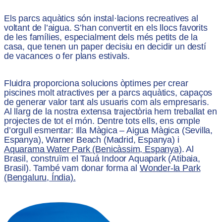
Els parcs aquàtics són instal·lacions recreatives al
voltant de l’aigua. S’han convertit en els llocs favorits
de les famílies, especialment dels més petits de la
casa, que tenen un paper decisiu en decidir un destí
de vacances o fer plans estivals.
Fluidra proporciona solucions òptimes per crear
piscines molt atractives per a parcs aquàtics, capaços
de generar valor tant als usuaris com als empresaris.
Al llarg de la nostra extensa trajectòria hem treballat en
projectes de tot el món. Dentre tots ells, ens omple
d’orgull esmentar: Illa Màgica – Aigua Màgica (Sevilla,
Espanya), Warner Beach (Madrid, Espanya) i
Aquarama Water Park (Benicàssim, Espanya)
. Al
Brasil, construïm el Tauá Indoor Aquapark (Atibaia,
Brasil). També vam donar forma al
Wonder-la Park
(Bengaluru, Índia).