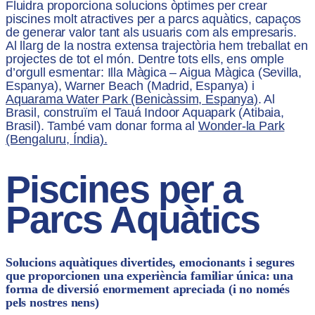
Fluidra proporciona solucions òptimes per crear
piscines molt atractives per a parcs aquàtics, capaços
de generar valor tant als usuaris com als empresaris.
Al llarg de la nostra extensa trajectòria hem treballat en
projectes de tot el món. Dentre tots ells, ens omple
d’orgull esmentar: Illa Màgica – Aigua Màgica (Sevilla,
Espanya), Warner Beach (Madrid, Espanya) i
Aquarama Water Park (Benicàssim, Espanya)
. Al
Brasil, construïm el Tauá Indoor Aquapark (Atibaia,
Brasil). També vam donar forma al
Wonder-la Park
(Bengaluru, Índia).
Piscines per a
Parcs Aquàtics
Solucions aquàtiques divertides, emocionants i segures
que proporcionen una experiència familiar única: una
forma de diversió enormement apreciada (i no només
pels nostres nens)