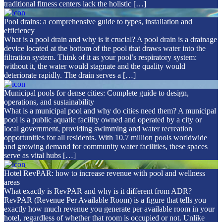
traditional fitness centers lack the holistic […]
Pool drains: a comprehensive guide to types, installation and
efficiency
What is a pool drain and why is it crucial? A pool drain is a drainage
device located at the bottom of the pool that draws water into the
filtration system. Think of it as your pool’s respiratory system:
without it, the water would stagnate and the quality would
deteriorate rapidly. The drain serves a […]
Municipal pools for dense cities: Complete guide to design,
operations, and sustainability
What is a municipal pool and why do cities need them? A municipal
pool is a public aquatic facility owned and operated by a city or
local government, providing swimming and water recreation
opportunities for all residents. With 10.7 million pools worldwide
and growing demand for community water facilities, these spaces
serve as vital hubs […]
Hotel RevPAR: how to increase revenue with pool and wellness
areas
What exactly is RevPAR and why is it different from ADR?
RevPAR (Revenue Per Available Room) is a figure that tells you
exactly how much revenue you generate per available room in your
hotel, regardless of whether that room is occupied or not. Unlike