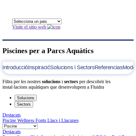
Visite el sitio web
Piscines per a Parcs Aquàtics
Introducció
Inspiració
Solucions i Sectors
Referencias
Model
Filtra per les nostres
solucions
i
sectors
per descobrir les
instal·lacions aquàtiques que desenvolupem a Fluidra
Solucions
Sectors
Destacats
Piscine
Wellness
Fonts
Llacs i Llacunes
Destacats