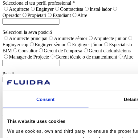
Selecciona el teu perfil professional *
Arquitecte
Enginyer
Contractista
Instal·lador
Operador
Propietari
Estudiant
Altre
Seleccioni la seva posició
Arquitecte principal
Arquitecte sènior
Arquitecte junior
Enginyer cap
Enginyer sènior
Enginyer júnior
Especialista
BIM
Consultor
Gerent de l'empresa
Gerent d'adquisicions
Manager de Projecte
Gerent tècnic o de manteniment
Altre
País *
Selecciona l’abast habitual dels projectes en què hi col·labores *
Local
Internacional
Tot dos
Consent
Detail
Ja gairebé hem acabat
Ens agradaria escoltar-te. Què t’interessa i què necessites?
This website uses cookies
Selecciona el teu sector d’interès *
We use cookies, own and third party, to ensure the proper fun
Sector hoteler
Real Estate
Administració Pública
Centres