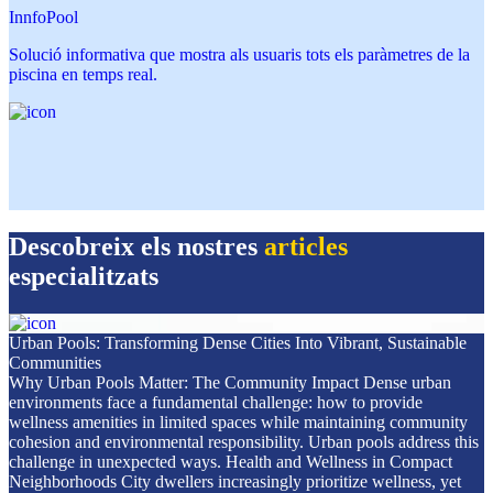
InnfoPool
Solució informativa que mostra als usuaris tots els paràmetres de la
piscina en temps real.
Descobreix els nostres
articles
especialitzats
Urban Pools: Transforming Dense Cities Into Vibrant, Sustainable
Communities
Why Urban Pools Matter: The Community Impact Dense urban
environments face a fundamental challenge: how to provide
wellness amenities in limited spaces while maintaining community
cohesion and environmental responsibility. Urban pools address this
challenge in unexpected ways. Health and Wellness in Compact
Neighborhoods City dwellers increasingly prioritize wellness, yet