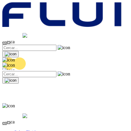
Cotització
20.36 EUR
0.04 (+0.2%)
es
ca
en
Cotització
20.36 EUR
0.04 (+0.2%)
es
ca
en