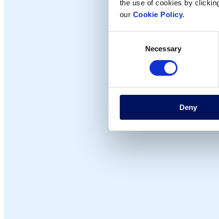
the use of cookies by clickin
our
Cookie Policy.
Consent
Necessary
Selection
Deny
170
Països