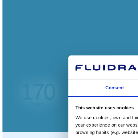
170
Consent
Països
This website uses cookies
We use cookies, own and third
your experience on our websi
browsing habits (e.g. website