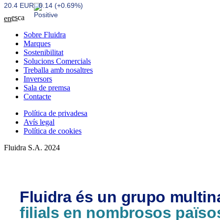
20.4 EUR
0.14 (+0.69%)
es
ca
en
Sobre Fluidra
Marques
Sostenibilitat
Solucions Comercials
Treballa amb nosaltres
Inversors
Sala de premsa
Contacte
Política de privadesa
Avís legal
Política de cookies
Fluidra S.A. 2024
Fluidra és un grupo multi
filials en nombrosos païso