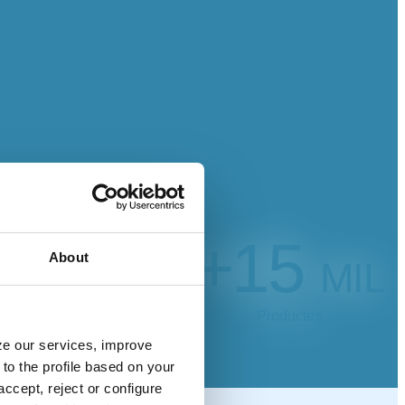
+15
About
MIL
Productes
yze our services, improve
to the profile based on your
ccept, reject or configure