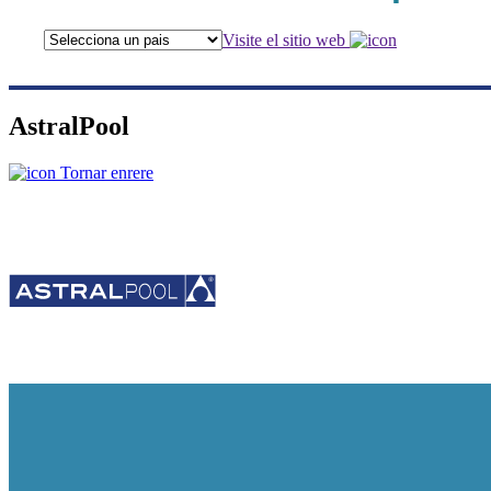
Visite el sitio web
AstralPool
Tornar enrere
AstralPool
Marca líder mundial al sector de la piscina i el wellness