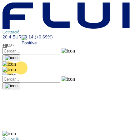
Cotització
20.4 EUR
0.14 (+0.69%)
es
ca
en
Cotització