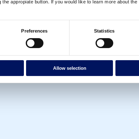
g the appropiate button. If you would like to learn more about th
Preferences
Statistics
Allow selection
+40
MIL
Clients