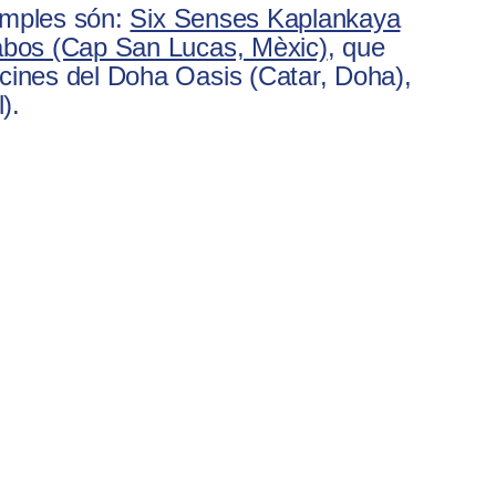
xemples són:
Six Senses Kaplankaya
abos (Cap San Lucas, Mèxic)
, que
cines del Doha Oasis (Catar, Doha),
).