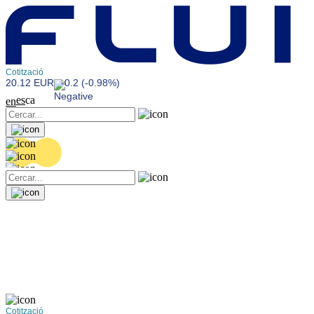
Cotització
20.12 EUR
-0.2 (-0.98%)
es
ca
en
Cotització