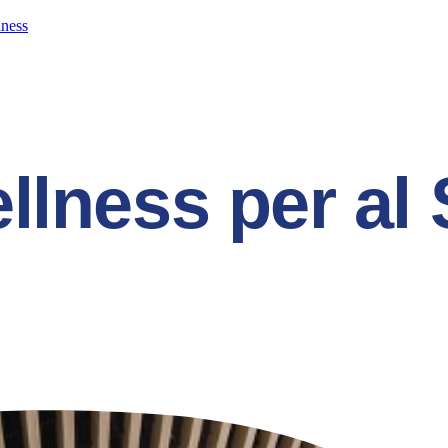
lness
llness per al 