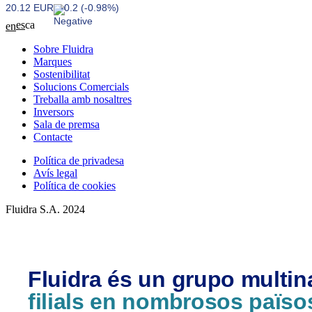
20.12 EUR
-0.2 (-0.98%)
es
ca
en
Sobre Fluidra
Marques
Sostenibilitat
Solucions Comercials
Treballa amb nosaltres
Inversors
Sala de premsa
Contacte
Política de privadesa
Avís legal
Política de cookies
Fluidra S.A. 2024
Fluidra és un grupo multi
filials en nombrosos païso