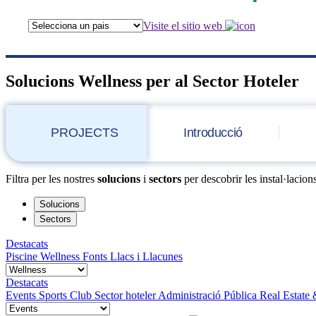
Visite el sitio web
Solucions Wellness per al Sector Hoteler
PROJECTS
Introducció
Filtra per les nostres
solucions
i
sectors
per descobrir les instal·laci
Solucions
Sectors
Destacats
Piscine
Wellness
Fonts
Llacs i Llacunes
Destacats
Events
Sports Club
Sector hoteler
Administració Pública
Real Estate 